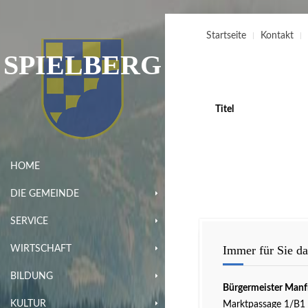
Startseite
Kontakt
SPIELBERG
Titel
HOME
DIE GEMEINDE
SERVICE
Immer für Sie da
WIRTSCHAFT
BILDUNG
Bürgermeister Manf
KULTUR
Marktpassage 1/B1